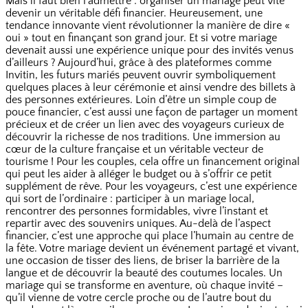
Mais il faut bien l’admettre : organiser un mariage peut vite
devenir un véritable défi financier. Heureusement, une
tendance innovante vient révolutionner la manière de dire «
oui » tout en finançant son grand jour. Et si votre mariage
devenait aussi une expérience unique pour des invités venus
d’ailleurs ? Aujourd’hui, grâce à des plateformes comme
Invitin, les futurs mariés peuvent ouvrir symboliquement
quelques places à leur cérémonie et ainsi vendre des billets à
des personnes extérieures. Loin d’être un simple coup de
pouce financier, c’est aussi une façon de partager un moment
précieux et de créer un lien avec des voyageurs curieux de
découvrir la richesse de nos traditions. Une immersion au
cœur de la culture française et un véritable vecteur de
tourisme ! Pour les couples, cela offre un financement original
qui peut les aider à alléger le budget ou à s’offrir ce petit
supplément de rêve. Pour les voyageurs, c’est une expérience
qui sort de l’ordinaire : participer à un mariage local,
rencontrer des personnes formidables, vivre l’instant et
repartir avec des souvenirs uniques. Au-delà de l’aspect
financier, c’est une approche qui place l’humain au centre de
la fête. Votre mariage devient un événement partagé et vivant,
une occasion de tisser des liens, de briser la barrière de la
langue et de découvrir la beauté des coutumes locales. Un
mariage qui se transforme en aventure, où chaque invité –
qu’il vienne de votre cercle proche ou de l’autre bout du