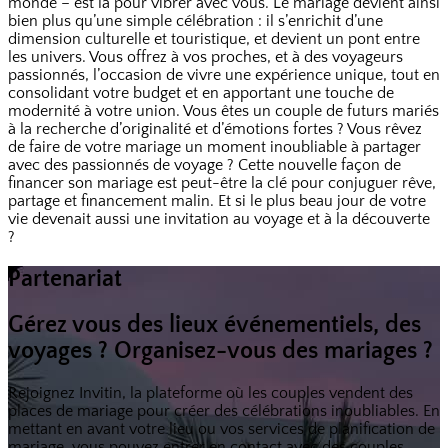
monde – est là pour vibrer avec vous. Le mariage devient ainsi
bien plus qu’une simple célébration : il s’enrichit d’une
dimension culturelle et touristique, et devient un pont entre
les univers. Vous offrez à vos proches, et à des voyageurs
passionnés, l’occasion de vivre une expérience unique, tout en
consolidant votre budget et en apportant une touche de
modernité à votre union. Vous êtes un couple de futurs mariés
à la recherche d’originalité et d’émotions fortes ? Vous rêvez
de faire de votre mariage un moment inoubliable à partager
avec des passionnés de voyage ? Cette nouvelle façon de
financer son mariage est peut-être la clé pour conjuguer rêve,
partage et financement malin. Et si le plus beau jour de votre
vie devenait aussi une invitation au voyage et à la découverte
?
Partenariat
Gérez vous des lieux événementiels, des
voyages ? Organisez-vous des mariages ?
Rejoignez Invitin, la plateforme où les couples vendent des
places de mariage pour créer des célébrations inoubliables. En
mettant en avant votre lieu ou vos services de planification de
mariage, vous pouvez entrer en contact avec des couples