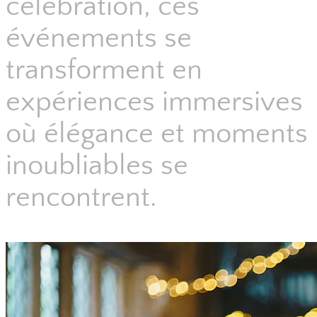
célébration, ces
événements se
transforment en
expériences immersives
où élégance et moments
inoubliables se
rencontrent.